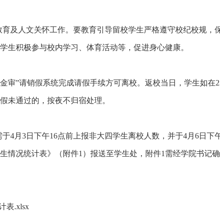
教育及人文关怀工作。要教育引导留校学生严格遵守校纪校规，
学生积极参与校内学习、体育活动等，促进身心健康。
“i金审”请销假系统完成请假手续方可离校。返校当日，学生如在
请假未通过的，按夜不归宿处理。
需于
4月3日下午16点前上报非大四学生离校人数，并于4月6日
生情况统计表》（附件1）报送至学生处，附件1
需经学院书记确
.xlsx