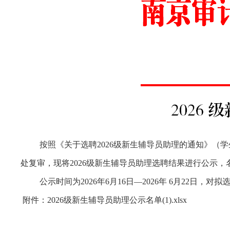
按照《
关于选聘
202
6
级新生辅导员助理的通知
》（学
处复审，现将
202
6
级新生辅导员助理
选聘
结果进行公示，
公示时间为
2026
年
6
月
16
日
—
2026
年
6
月
22
日，
对
拟
附件：2026级新生辅导员助理公示名单(1).xlsx